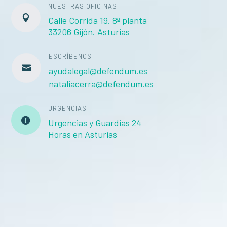
NUESTRAS OFICINAS

Calle Corrida 19. 8ª planta
33206 Gijón. Asturias
ESCRÍBENOS

ayudalegal@defendum.es
nataliacerra@defendum.es
URGENCIAS

Urgencias y Guardias 24
Horas en Asturias