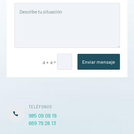
Enviar mensaje
=
4 + 4
TELÉFONOS

985 09 09 19
669 79 28 13