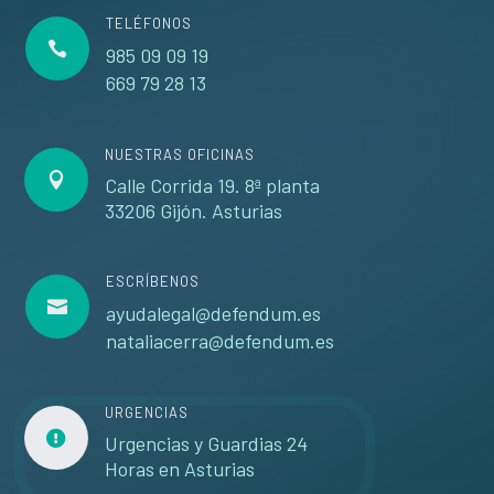
TELÉFONOS

985 09 09 19
669 79 28 13
NUESTRAS OFICINAS

Calle Corrida 19. 8ª planta
33206 Gijón. Asturias
ESCRÍBENOS

ayudalegal@defendum.es
nataliacerra@defendum.es
URGENCIAS

Urgencias y Guardias 24
Horas en Asturias