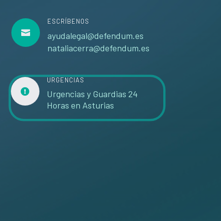
ESCRÍBENOS

ayudalegal@defendum.es
nataliacerra@defendum.es
URGENCIAS

Urgencias y Guardias 24
Horas en Asturias