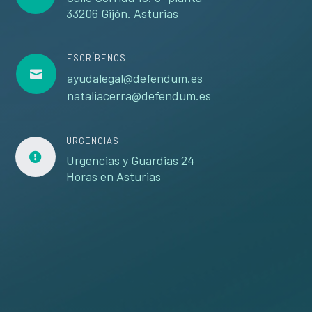
33206 Gijón. Asturias
ESCRÍBENOS

ayudalegal@defendum.es
nataliacerra@defendum.es
URGENCIAS

Urgencias y Guardias 24
Horas en Asturias