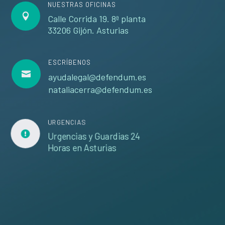
NUESTRAS OFICINAS

Calle Corrida 19. 8ª planta
33206 Gijón. Asturias
ESCRÍBENOS

ayudalegal@defendum.es
nataliacerra@defendum.es
URGENCIAS

Urgencias y Guardias 24
Horas en Asturias