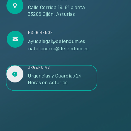

Calle Corrida 19. 8ª planta
33206 Gijón. Asturias
ESCRÍBENOS

ayudalegal@defendum.es
nataliacerra@defendum.es
URGENCIAS

Urgencias y Guardias 24
Horas en Asturias